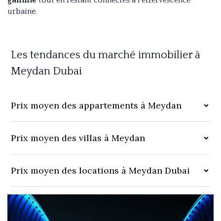
gamme
tout en restant connectés à l’effervescence
urbaine.
Les tendances du marché immobilier à
Meydan Dubai
Prix moyen des appartements à Meydan
Nom
Prix moyen des villas à Meydan
Prix moyen des locations à Meydan Dubai
Prénom
Téléphone