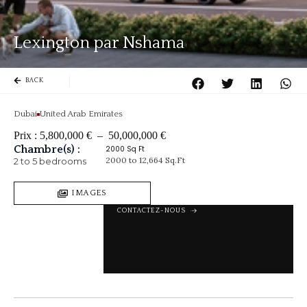
Lexington par Nshama
BACK
Dubai
United Arab Emirates
Prix :
5,800,000
€
–
50,000,000
€
Chambre(s) :
2000 Sq Ft
2000 to 12,664 Sq.Ft
2 to 5 bedrooms
IMAGES
CONTACTEZ-NOUS