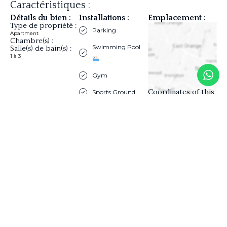
Caractéristiques :
Détails du bien :
Installations :
Emplacement :
Type de propriété :
Parking
Apartment
Chambre(s) :
Swimming Pool
Salle(s) de bain(s) :
1 à 3
Gym
Coordinates of this
Sports Ground
location not found
Playground child