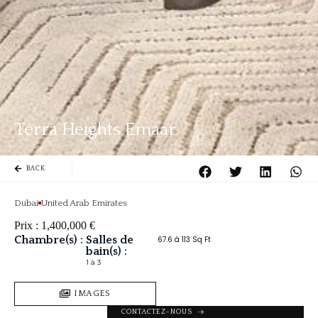
Terra Heights Emaar
BACK
Dubai
United Arab Emirates
Prix :
1,400,000
€
Chambre(s) :
Salles de
67.6 à 113 Sq Ft
bain(s) :
1 à 3
IMAGES
CONTACTEZ-NOUS