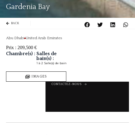
Gardenia Bay
BACK
Abu Dhabi
United Arab Emirates
Prix :
209,500
€
Chambre(s) :
Salles de
bain(s) :
1 à 2 Salle(s) de bain
IMAGES
CONTACTEZ-NOUS