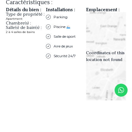
Caractéristiques :
Détails du bien :
Installations :
Emplacement :
Type de propriété :
Parking
Apartment
Chambre(s) :
Piscine
Salle(s) de bain(s) :
2 à 4 salles de bains
Salle de sport
Aire de jeux
Coordinates of this
Sécurité 24/7
location not found